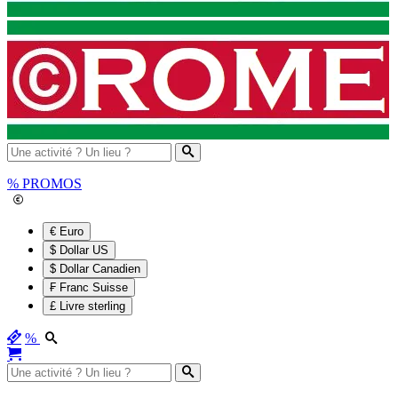
%
PROMOS
€ Euro
$ Dollar US
$ Dollar Canadien
₣ Franc Suisse
£ Livre sterling
%