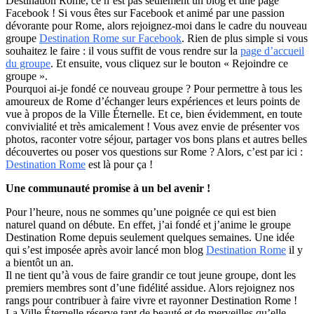
Destination Rome, ce n’est pas seulement un blog et une page
Facebook ! Si vous êtes sur Facebook et animé par une passion
dévorante pour Rome, alors rejoignez-moi dans le cadre du nouveau
groupe
Destination Rome sur Facebook
. Rien de plus simple si vous
souhaitez le faire : il vous suffit de vous rendre sur la
page d’accueil
du groupe
. Et ensuite, vous cliquez sur le bouton « Rejoindre ce
groupe ».
Pourquoi ai-je fondé ce nouveau groupe ? Pour permettre à tous les
amoureux de Rome d’échanger leurs expériences et leurs points de
vue à propos de la Ville Éternelle. Et ce, bien évidemment, en toute
convivialité et très amicalement ! Vous avez envie de présenter vos
photos, raconter votre séjour, partager vos bons plans et autres belles
découvertes ou poser vos questions sur Rome ? Alors, c’est par ici :
Destination Rome
est là pour ça !
Une communauté promise à un bel avenir !
Pour l’heure, nous ne sommes qu’une poignée ce qui est bien
naturel quand on débute. En effet, j’ai fondé et j’anime le groupe
Destination Rome depuis seulement quelques semaines. Une idée
qui s’est imposée après avoir lancé mon blog
Destination Rome
il y
a bientôt un an.
Il ne tient qu’à vous de faire grandir ce tout jeune groupe, dont les
premiers membres sont d’une fidélité assidue. Alors rejoignez nos
rangs pour contribuer à faire vivre et rayonner Destination Rome !
La Ville Éternelle réserve tant de beauté et de merveilles qu’elle