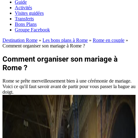
Guide
Activités
Visites guidées
Transferts
Bons Plans
Groupe Facebook
Destination Rome
»
Les bons plans à Rome
»
Rome en couple
»
Comment organiser son mariage à Rome ?
Comment organiser son mariage à
Rome ?
Rome se prête merveilleusement bien à une cérémonie de mariage.
Voici ce qu'il faut savoir avant de partir pour vous passer la bague au
doigt.