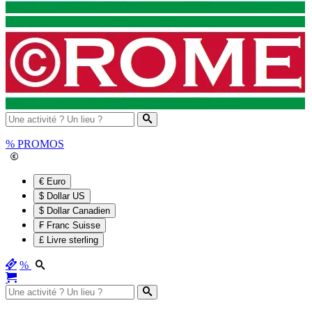
%
PROMOS
€ Euro
$ Dollar US
$ Dollar Canadien
₣ Franc Suisse
£ Livre sterling
%