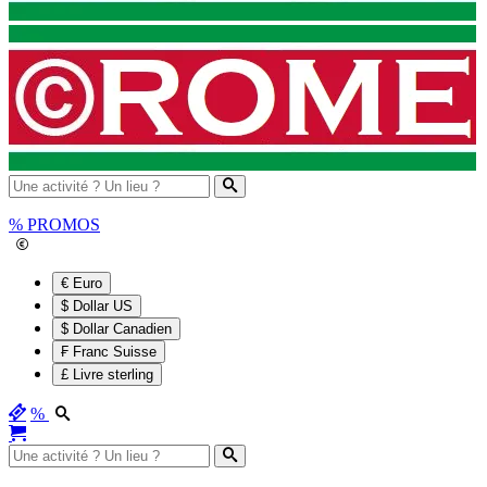
%
PROMOS
€ Euro
$ Dollar US
$ Dollar Canadien
₣ Franc Suisse
£ Livre sterling
%