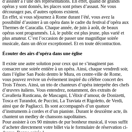
d’assister à l’une des représentations. En effet, quand de grands
opéras y sont donnés, les places sont prises d’assaut. Ne vous
découragez pas, d’autres options existent.
En effet, si vous séjournez à Rome durant l’été, vous avez la
possibilité d’assister à un opéra dans le cadre du festival d’opéra aux
Thermes de Caracalla. Chaque année, de juin à août, de beaux
opéras sont programmés. Là, le public est plus jeune, plus varié et
plus amateur. C’est l’occasion de passer une magnifique soirée
musicale, dans un décor exceptionnel. Et en toute décontraction.
Écouter des airs d’opéra dans une église
Il existe une autre solution pour ceux qui ne s’imaginent pas
consacrer une soirée entière à un opéra. Ainsi, chaque vendredi soir,
dans l’église San Paolo dentro le Mura, en centre-ville de Rome,
vous pouvez revivre un événement inspiré du célèbre concert des
Trois Ténors. Ainsi, un trio de chanteurs d’opéra interprète des chefs
d’œuvres italiens. Vous entendrez, notamment, des extraits de
Cavalleria Rusticana, de Mascagni, L’élixir d’amour, de Donizetti,
Tosca et Turandot, de Puccini, La Traviata et Rigoletto, de Verdi,
ainsi que de Pagliacci. Ils sont accompagnés d’un quatuor
d’instruments à cordes et d’un pianiste. Durant le deuxième acte, ils
chantent un medley de chansons napolitaines.
Pour assister à ces 90 minutes de pur bonheur musical, il vous suffit
d’acheter directement votre billet via le formulaire de réservation ci-