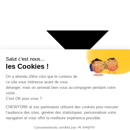
€ Euro
$ Dollar US
$ Dollar Canadien
₣ Franc Suisse
£ Livre sterling