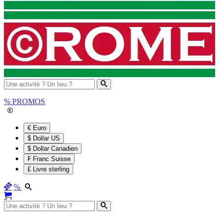
%
PROMOS
€ Euro
$ Dollar US
$ Dollar Canadien
₣ Franc Suisse
£ Livre sterling
%