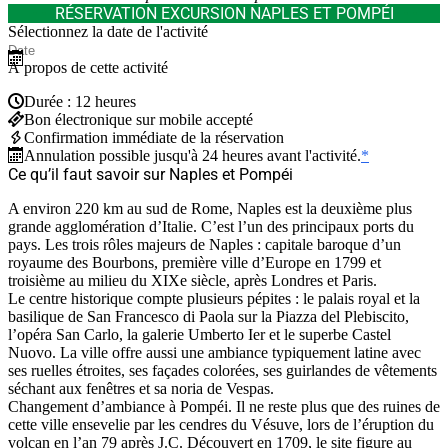
RÉSERVATION EXCURSION NAPLES ET POMPÉI
Sélectionnez la date de l'activité
À propos de cette activité
Durée : 12 heures
Bon électronique sur mobile accepté
Confirmation immédiate de la réservation
Annulation possible jusqu'à 24 heures avant l'activité.
*
Ce qu’il faut savoir sur Naples et Pompéi
A environ 220 km au sud de Rome, Naples est la deuxième plus
grande agglomération d’Italie. C’est l’un des principaux ports du
pays. Les trois rôles majeurs de Naples : capitale baroque d’un
royaume des Bourbons, première ville d’Europe en 1799 et
troisième au milieu du XIXe siècle, après Londres et Paris.
Le centre historique compte plusieurs pépites : le palais royal et la
basilique de San Francesco di Paola sur la Piazza del Plebiscito,
l’opéra San Carlo, la galerie Umberto Ier et le superbe Castel
Nuovo. La ville offre aussi une ambiance typiquement latine avec
ses ruelles étroites, ses façades colorées, ses guirlandes de vêtements
séchant aux fenêtres et sa noria de Vespas.
Changement d’ambiance à Pompéi. Il ne reste plus que des ruines de
cette ville ensevelie par les cendres du Vésuve, lors de l’éruption du
volcan en l’an 79 après J.C. Découvert en 1709, le site figure au