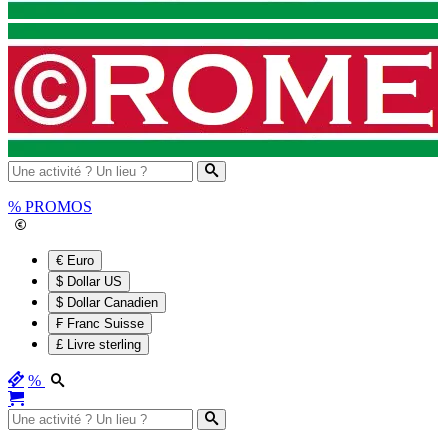
%
PROMOS
€ Euro
$ Dollar US
$ Dollar Canadien
₣ Franc Suisse
£ Livre sterling
%