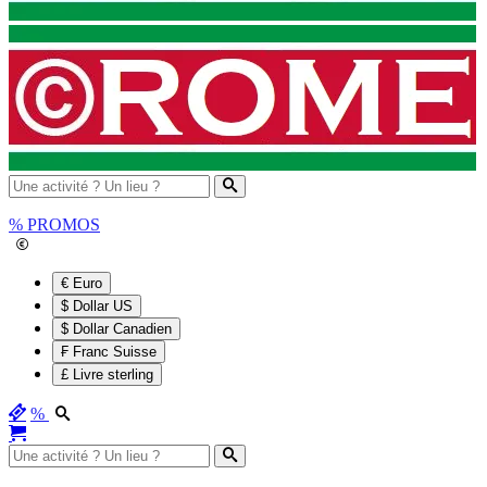
%
PROMOS
€ Euro
$ Dollar US
$ Dollar Canadien
₣ Franc Suisse
£ Livre sterling
%