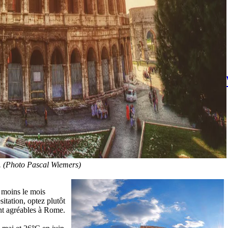
l. (Photo Pascal Wiemers)
u moins le mois
sitation, optez plutôt
ent agréables à Rome.