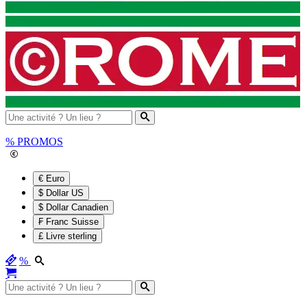
%
PROMOS
€ Euro
$ Dollar US
$ Dollar Canadien
₣ Franc Suisse
£ Livre sterling
%