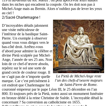
119 m au-dessus du sol. Mieux : on peut apercevoir leurs statues
dans les niches qui encadrent la coupole. On les doit non pas à
Michel-Ange mais au Bernin. Alors n’oubliez pas de lever les yeux
au ciel !
2/Sacré Charlemagne !
D’incroyables détails jalonnent
une visite méticuleuse de
l’intérieur de la basilique Saint-
Pierre. Un exemple à observer
quand vous vous dirigez vers le
bas-côté droit. Arrêtez-vous
d’abord pour admirer la célèbre et
divine Pietà sculptée par Michel-
Ange, l’année de ses 25 ans. Non
loin de ce chef-d’œuvre absolu,
repérez sur le sol une sorte de
grand cercle de couleur rouge. Il
La Pietà de Michel-Ange reste
ne s’agit pas de n’importe quelle
l’un des chefs-d’oeuvre majeurs
marque. Car c’est précisément à
de Saint-Pierre de Rome.
cet endroit que Charlemagne fut
couronné empereur par le pape Léon III, le 25 décembre en l’an
800. Et toujours près de la Pietà, notez aussi un monument funéraire
en bronze dédié à la reine Christine de Suède. L’incroyable détail la
concernant ? Sa conversion au catholicisme en 1655.