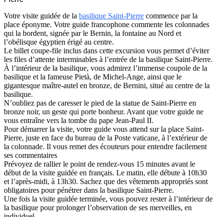
Votre visite guidée de la
basilique Saint-Pierre
commence par la
place éponyme. Votre guide francophone commente les colonnades
qui la bordent, signée par le Bernin, la fontaine au Nord et
l’obélisque égyptien érigé au centre.
Le billet coupe-file inclus dans cette excursion vous permet d’éviter
les files d’attente interminables à l’entrée de la basilique Saint-Pierre.
À l’intérieur de la basilique, vous admirez l’immense coupole de la
basilique et la fameuse Pietà, de Michel-Ange, ainsi que le
gigantesque maître-autel en bronze, de Bernini, situé au centre de la
basilique.
N’oubliez pas de caresser le pied de la statue de Saint-Pierre en
bronze noir, un geste qui porte bonheur. Avant que votre guide ne
vous entraîne vers la tombe du pape Jean-Paul II.
Pour démarrer la visite, votre guide vous attend sur la place Saint-
Pierre, juste en face du bureau de la Poste vaticane, à l’extérieur de
la colonnade. Il vous remet des écouteurs pour entendre facilement
ses commentaires
Prévoyez de rallier le point de rendez-vous 15 minutes avant le
début de la visite guidée en français. Le matin, elle débute à 10h30
et l’après-midi, à 13h30. Sachez que des vêtements appropriés sont
obligatoires pour pénétrer dans la basilique Saint-Pierre.
Une fois la visite guidée terminée, vous pouvez rester à l’intérieur de
la basilique pour prolonger l’observation de ses merveilles, en
individuel.