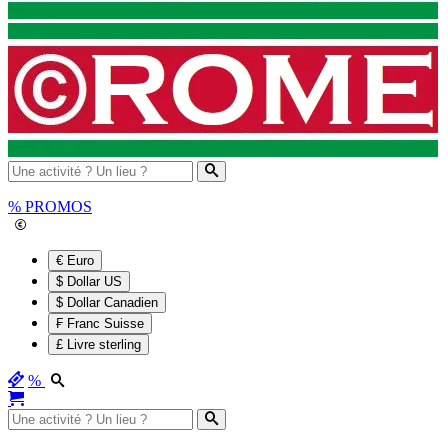
%
PROMOS
€ Euro
$ Dollar US
$ Dollar Canadien
₣ Franc Suisse
£ Livre sterling
%