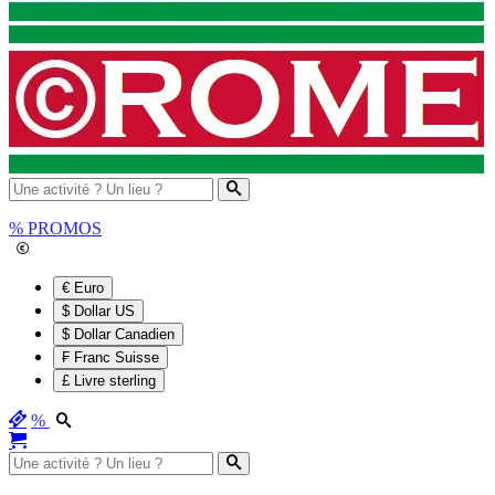
%
PROMOS
€ Euro
$ Dollar US
$ Dollar Canadien
₣ Franc Suisse
£ Livre sterling
%