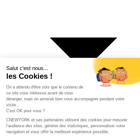
€ Euro
$ Dollar US
$ Dollar Canadien
₣ Franc Suisse