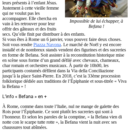
leurs présents à l’enfant Jésus.
Justement à cette vieille femme
qui ne voulut pas les
accompagner. Elle chercha en
Impossible de lui échapper, à
vain à les retrouver pour leur
Befana !
offrir des gâteaux et des fruits
secs. Qu’elle finit par distribuer à des enfants.
Si vous êtes à Rome un 6 janvier, vous pouvez faire deux choses.
Soit vous rendre
Piazza Navona
. Le marché de Noël y est encore
installé et de nombreux stands vendent des figurines et des sucreries
en forme de Befana. Soit assister à la reconstitution historique mise
en scène sous forme d’un grand défilé avec chevaux, chameaux,
char romain et orchestres musicaux. À partir de 10h00, les
participants costumés défilent dans la Via della Conciliazione
jusqu’à la place Saint-Pierre. En 2018, c’est la 33ème procession
folklorique dédiée aux traditions de l’Épiphanie et sous-titrée « Viva
la Befana » !
L’info « Befana » en +
À Rome, comme dans toute l’Italie, nul ne mange de galette des
Rois pour l’Épiphanie. Ce sont plutôt les sucreries qui sont à
l’honneur. Et selon les paroles de la comptine, « la Befana vien di
notte con le scarpe tutte rotte », la Befana vient la nuit avec ses
chaussures tout abîmées.