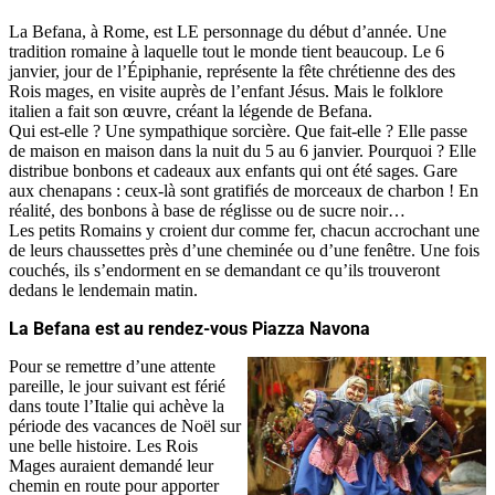
La Befana, à Rome, est LE personnage du début d’année. Une
tradition romaine à laquelle tout le monde tient beaucoup. Le 6
janvier, jour de l’Épiphanie, représente la fête chrétienne des des
Rois mages, en visite auprès de l’enfant Jésus. Mais le folklore
italien a fait son œuvre, créant la légende de Befana.
Qui est-elle ? Une sympathique sorcière. Que fait-elle ? Elle passe
de maison en maison dans la nuit du 5 au 6 janvier. Pourquoi ? Elle
distribue bonbons et cadeaux aux enfants qui ont été sages. Gare
aux chenapans : ceux-là sont gratifiés de morceaux de charbon ! En
réalité, des bonbons à base de réglisse ou de sucre noir…
Les petits Romains y croient dur comme fer, chacun accrochant une
de leurs chaussettes près d’une cheminée ou d’une fenêtre. Une fois
couchés, ils s’endorment en se demandant ce qu’ils trouveront
dedans le lendemain matin.
La Befana est au rendez-vous Piazza Navona
Pour se remettre d’une attente
pareille, le jour suivant est férié
dans toute l’Italie qui achève la
période des vacances de Noël sur
une belle histoire. Les Rois
Mages auraient demandé leur
chemin en route pour apporter