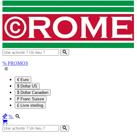
%
PROMOS
€ Euro
$ Dollar US
$ Dollar Canadien
₣ Franc Suisse
£ Livre sterling
%