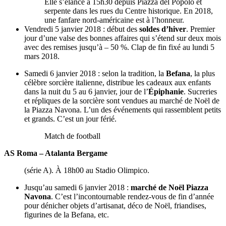
Elle s’élance à 15h30 depuis Piazza del Popolo et
serpente dans les rues du Centre historique. En 2018,
une fanfare nord-américaine est à l’honneur.
Vendredi 5 janvier 2018 : début des
soldes d’hiver
. Premier
jour d’une valse des bonnes affaires qui s’étend sur deux mois
avec des remises jusqu’à – 50 %. Clap de fin fixé au lundi 5
mars 2018.
Samedi 6 janvier 2018 : selon la tradition, la
Befana
, la plus
célèbre sorcière italienne, distribue les cadeaux aux enfants
dans la nuit du 5 au 6 janvier, jour de l’
Épiphanie
. Sucreries
et répliques de la sorcière sont vendues au marché de Noël de
la Piazza Navona. L’un des événements qui rassemblent petits
et grands. C’est un jour férié.
Match de football
AS Roma – Atalanta Bergame
(série A). À 18h00 au Stadio Olimpico.
Jusqu’au samedi 6 janvier 2018 :
marché de Noël Piazza
Navona
. C’est l’incontournable rendez-vous de fin d’année
pour dénicher objets d’artisanat, déco de Noël, friandises,
figurines de la Befana, etc.