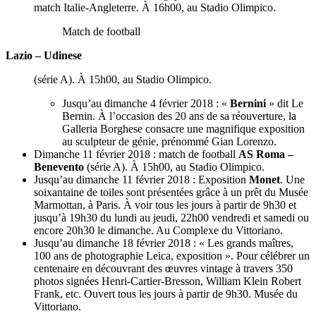
match Italie-Angleterre. À 16h00, au Stadio Olimpico.
Match de football
Lazio – Udinese
(série A). À 15h00, au Stadio Olimpico.
Jusqu’au dimanche 4 février 2018 : «
Bernini
» dit Le
Bernin. À l’occasion des 20 ans de sa réouverture, la
Galleria Borghese consacre une magnifique exposition
au sculpteur de génie, prénommé Gian Lorenzo.
Dimanche 11 février 2018 : match de football
AS Roma –
Benevento
(série A). À 15h00, au Stadio Olimpico.
Jusqu’au dimanche 11 février 2018 : Exposition
Monet
. Une
soixantaine de toiles sont présentées grâce à un prêt du Musée
Marmottan, à Paris. À voir tous les jours à partir de 9h30 et
jusqu’à 19h30 du lundi au jeudi, 22h00 vendredi et samedi ou
encore 20h30 le dimanche. Au Complexe du Vittoriano.
Jusqu’au dimanche 18 février 2018 : « Les grands maîtres,
100 ans de photographie Leica, exposition ». Pour célébrer un
centenaire en découvrant des œuvres vintage à travers 350
photos signées Henri-Cartier-Bresson, William Klein Robert
Frank, etc. Ouvert tous les jours à partir de 9h30. Musée du
Vittoriano.