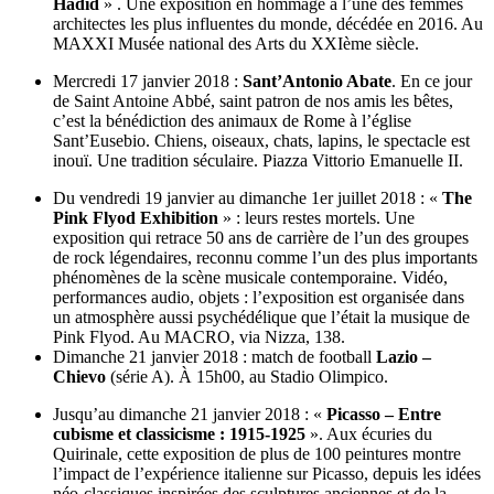
Hadid
» . Une exposition en hommage à l’une des femmes
architectes les plus influentes du monde, décédée en 2016. Au
MAXXI Musée national des Arts du XXIème siècle.
Mercredi 17 janvier 2018 :
Sant’Antonio Abate
. En ce jour
de Saint Antoine Abbé, saint patron de nos amis les bêtes,
c’est la bénédiction des animaux de Rome à l’église
Sant’Eusebio. Chiens, oiseaux, chats, lapins, le spectacle est
inouï. Une tradition séculaire. Piazza Vittorio Emanuelle II.
Du vendredi 19 janvier au dimanche 1er juillet 2018 : «
The
Pink Flyod Exhibition
» : leurs restes mortels. Une
exposition qui retrace 50 ans de carrière de l’un des groupes
de rock légendaires, reconnu comme l’un des plus importants
phénomènes de la scène musicale contemporaine. Vidéo,
performances audio, objets : l’exposition est organisée dans
un atmosphère aussi psychédélique que l’était la musique de
Pink Flyod. Au MACRO, via Nizza, 138.
Dimanche 21 janvier 2018 : match de football
Lazio –
Chievo
(série A). À 15h00, au Stadio Olimpico.
Jusqu’au dimanche 21 janvier 2018 : «
Picasso – Entre
cubisme et classicisme : 1915-1925
». Aux écuries du
Quirinale, cette exposition de plus de 100 peintures montre
l’impact de l’expérience italienne sur Picasso, depuis les idées
néo-classiques inspirées des sculptures anciennes et de la