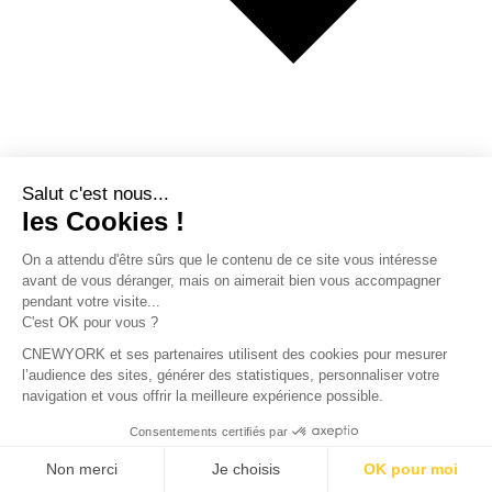
€ Euro
$ Dollar US
$ Dollar Canadien
₣ Franc Suisse
£ Livre sterling