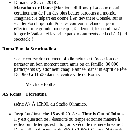
Dimanche 8 avril 2018 :
Marathon de Rome
(Maratona di Roma). La course jouit
certainement de l’un des plus beaux parcours au monde.
Imaginez : le départ est donné à 9h devant le Colisée, sur la
via dei Fori Imperiali. Puis les coureurs s’élancent pour
effectuer une grande boucle qui, fatalement, les conduira à
longer le Vatican et les principaux monuments de la cité. Quel
spectacle !
Roma Fun, la Stracittadina
: cette course de seulement 4 kilomètres est l’occasion de
partager un bon moment entre amis ou en famille. 80 000
participants s’y adonnent chaque année, dans un esprit de fête.
De 9h00 à 11h00 dans le centre-ville de Rome.
Match de football
AS Roma – Fiorentina
(série A). À 15h00, au Stadio Olimpico.
Jusqu’au dimanche 15 avril 2018 : «
Time is Out of Joint
».
Il y est question de l’élasticité du temps et donne matière à
réflexion : le temps est-il toujours vécu de manière linéaire ?
Du mardi au dimanche, de 8h30 à 19h30. Galerie Nationale