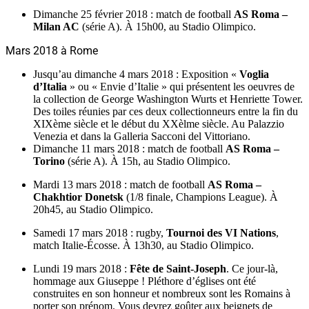
Dimanche 25 février 2018 : match de football
AS Roma –
Milan AC
(série A). À 15h00, au Stadio Olimpico.
Mars 2018 à Rome
Jusqu’au dimanche 4 mars 2018 : Exposition «
Voglia
d’Italia
» ou « Envie d’Italie » qui présentent les oeuvres de
la collection de George Washington Wurts et Henriette Tower.
Des toiles réunies par ces deux collectionneurs entre la fin du
XIXème siècle et le début du XXèlme siècle. Au Palazzio
Venezia et dans la Galleria Sacconi del Vittoriano.
Dimanche 11 mars 2018 : match de football
AS Roma –
Torino
(série A). À 15h, au Stadio Olimpico.
Mardi 13 mars 2018 : match de football
AS Roma –
Chakhtior Donetsk
(1/8 finale, Champions League). À
20h45, au Stadio Olimpico.
Samedi 17 mars 2018 : rugby,
Tournoi des VI Nations
,
match Italie-Écosse. À 13h30, au Stadio Olimpico.
Lundi 19 mars 2018 :
Fête de Saint-Joseph
. Ce jour-là,
hommage aux Giuseppe ! Pléthore d’églises ont été
construites en son honneur et nombreux sont les Romains à
porter son prénom. Vous devrez goûter aux beignets de