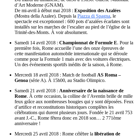
d’Art Moderne (GNAM).
De mi-avril à début mai 2018 :
Exposition des Azalées
(Mostra della Azalee). Depuis la
Piazza di Spagna
, le
spectacle est exceptionnel : 600 pots d’azalées écarlates sont
installés sur les marches de l’escalier au pied de l’église de la
Trinité-des-Monts. À voir absolument.
Samedi 14 avril 2018 :
Championnat de Formule E
. Pour la
première fois, Rome accueille l’une des onze épreuves de
cette manifestation automobile internationale qui se déroule
comme pour la Formule 1 mais avec des voitures électriques.
Un des événements sportifs inédits de la saison, à Rome.
Mercredi 18 avril 2018 : Match de football
AS Roma –
Genoa
(série A). À 15h00, au Stadio Olimpico.
Samedi 21 avril 2018 :
Anniversaire de la naissance de
Rome
. À cette occasion, la colline de l’Aventin brille de mille
feux grâce aux nombreuses bougies qui y sont déposées. Feux
d’artifice et reconstitutions historiques complètes les
célébrations qui durent plusieurs jours. Fondée le 21 avril 753
avant J.-C., Rome fêtera donc en 2018 son… 2 771ème
anniversaire !
Mercredi 25 avril 2018 : Rome célèbre la
libération de