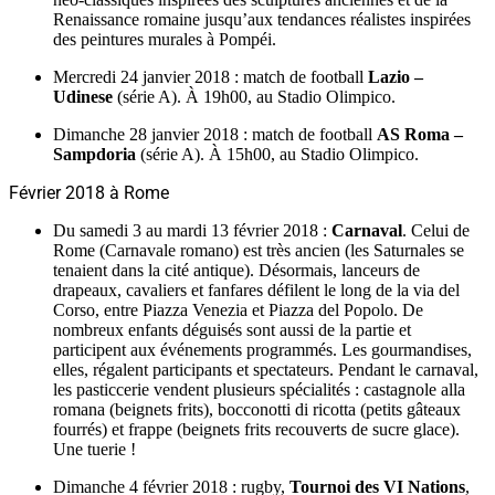
Renaissance romaine jusqu’aux tendances réalistes inspirées
des peintures murales à Pompéi.
Mercredi 24 janvier 2018 : match de football
Lazio –
Udinese
(série A). À 19h00, au Stadio Olimpico.
Dimanche 28 janvier 2018 : match de football
AS Roma –
Sampdoria
(série A). À 15h00, au Stadio Olimpico.
Février 2018 à Rome
Du samedi 3 au mardi 13 février 2018 :
Carnaval
. Celui de
Rome (Carnavale romano) est très ancien (les Saturnales se
tenaient dans la cité antique). Désormais, lanceurs de
drapeaux, cavaliers et fanfares défilent le long de la via del
Corso, entre Piazza Venezia et Piazza del Popolo. De
nombreux enfants déguisés sont aussi de la partie et
participent aux événements programmés. Les gourmandises,
elles, régalent participants et spectateurs. Pendant le carnaval,
les pasticcerie vendent plusieurs spécialités : castagnole alla
romana (beignets frits), bocconotti di ricotta (petits gâteaux
fourrés) et frappe (beignets frits recouverts de sucre glace).
Une tuerie !
Dimanche 4 février 2018 : rugby,
Tournoi des VI Nations
,