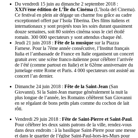
Du vendredi 15 juin au dimanche 2 septembre 2018 :
XXIVème édition de L’Île du Cinéma
(L’Isola del Cinema).
Ce festival en plein air dégage un charme fou grâce au cadre
exceptionnel offert par l’Isola Tiberina. Des films italiens et
internationaux y sont projetés tous les soirs durant quasiment
douze semaines, soit 80 soirées cinéma sous le ciel étoilé
romain. 300 000 spectateurs y sont attendus chaque été.
Jeudi 21 juin 2018 :
Fête de la musique
sur la Piazza
Farnese. Pour la 7ème année consécutive, l’Institut français
Italia et l’ambassade de France en Italie organisent un concert
gratuit avec une scène franco-italienne pour célébrer l’arrivée
de l’été (comme partout en Italie) et le 62ème anniversaire du
jumelage entre Rome et Paris. 4 000 spectateurs ont assisté au
concert l’an dernier.
Dimanche 24 juin 2018 :
Fête de la Saint-Jean
(San
Giovanni). Si la Saint-Jean marque généralement la nuit la
plus longue de l’année, les Romains célèbrent San Giovanni
en se régalant de bons petits plats comme du cochon de lait
rôti.
Vendredi 29 juin 2018 :
Fête de Saint-Pierre et Saint-Paul
.
Pour célébrer les deux saints patrons de la ville, rendez-vous
dans deux endroits : à la basilique Saint-Pierre pour une messe
et dans le quartier de l’église Saint-Paul-hors-les-Murs pour