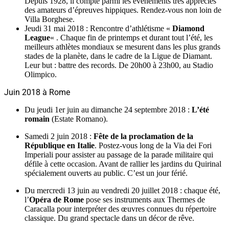
Depuis 1928, il compte parmi les événements très appréciés
des amateurs d’épreuves hippiques. Rendez-vous non loin de
Villa Borghese.
Jeudi 31 mai 2018 : Rencontre d’athlétisme «
Diamond
League
« . Chaque fin de printemps et durant tout l’été, les
meilleurs athlètes mondiaux se mesurent dans les plus grands
stades de la planète, dans le cadre de la Ligue de Diamant.
Leur but : battre des records. De 20h00 à 23h00, au Stadio
Olimpico.
Juin 2018 à Rome
Du jeudi 1er juin au dimanche 24 septembre 2018 :
L’été
romain
(Estate Romano).
Samedi 2 juin 2018 :
Fête de la proclamation de la
République en Italie
. Postez-vous long de la Via dei Fori
Imperiali pour assister au passage de la parade militaire qui
défile à cette occasion. Avant de rallier les jardins du Quirinal
spécialement ouverts au public. C’est un jour férié.
Du mercredi 13 juin au vendredi 20 juillet 2018 : chaque été,
l’
Opéra de Rome
pose ses instruments aux Thermes de
Caracalla pour interpréter des œuvres connues du répertoire
classique. Du grand spectacle dans un décor de rêve.