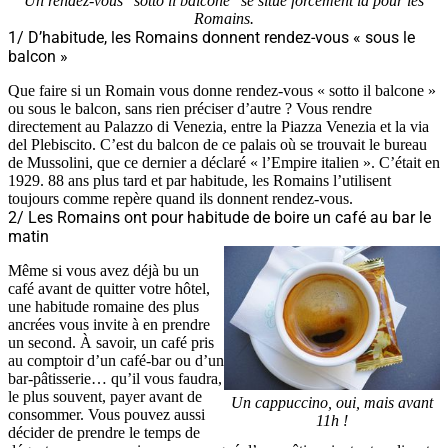
Un rendez-vous "sotto il balcone" se situe forcément là pour les
Romains.
1/ D’habitude, les Romains donnent rendez-vous « sous le
balcon »
Que faire si un Romain vous donne rendez-vous « sotto il balcone »
ou sous le balcon, sans rien préciser d’autre ? Vous rendre
directement au Palazzo di Venezia, entre la Piazza Venezia et la via
del Plebiscito. C’est du balcon de ce palais où se trouvait le bureau
de Mussolini, que ce dernier a déclaré « l’Empire italien ». C’était en
1929. 88 ans plus tard et par habitude, les Romains l’utilisent
toujours comme repère quand ils donnent rendez-vous.
2/ Les Romains ont pour habitude de boire un café au bar le
matin
Même si vous avez déjà bu un
café avant de quitter votre hôtel,
une habitude romaine des plus
ancrées vous invite à en prendre
un second. À savoir, un café pris
au comptoir d’un café-bar ou d’un
bar-pâtisserie… qu’il vous faudra,
le plus souvent, payer avant de
Un cappuccino, oui, mais avant
consommer. Vous pouvez aussi
11h !
décider de prendre le temps de