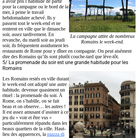
à avoir pris l’habitude de partir
pour la campagne ou le bord de la
mer, à peine le travail
hebdomadaire achevé. Ils y
passent tout le week-end et ne
rentrent en ville que le dimanche
soir, assez tardivement. En
La campagne attire de nombreux
revanche, du mardi soir au jeudi
Romains le week-end.
soir, ils fréquentent assidument les
restaurants de Rome pour y dîner en compagnie. On peut aisément
dire des Romains qu’ils sont plutôt couche-tard que lève-tôt.
5/ La promenade du soir est une grande habitude pour les
Romains
Les Romains restés en ville durant
le week-end ont adopté une autre
habitude, devenue quasiment un
rituel : la promenade du soir. À
Rome, on s’habille, on se fait
beau et on observe… les autres !
Il est assez amusant d’assister à ce
jeu du « voir et être vus »
particulièrement répandu dans les
beaux quartiers de la ville. Haut-
lieu des apparences, la
piazza di