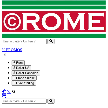
%
PROMOS
€ Euro
$ Dollar US
$ Dollar Canadien
₣ Franc Suisse
£ Livre sterling
%