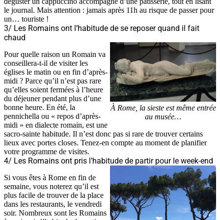
déguster un cappuccino accompagné d’une pâtisserie, tout en lisant
le journal. Mais attention : jamais après 11h au risque de passer pour
un… touriste !
3/ Les Romains ont l’habitude de se reposer quand il fait
chaud
Pour quelle raison un Romain va
conseillera-t-il de visiter les
églises le matin ou en fin d’après-
midi ? Parce qu’il n’est pas rare
qu’elles soient fermées à l’heure
du déjeuner pendant plus d’une
bonne heure. En été, la
À Rome, la sieste est même entrée
pennichella ou « repos d’après-
au musée…
midi » en dialecte romain, est une
sacro-sainte habitude. Il n’est donc pas si rare de trouver certains
lieux avec portes closes. Tenez-en compte au moment de planifier
votre programme de visites.
4/ Les Romains ont pris l’habitude de partir pour le week-end
Si vous êtes à Rome en fin de
semaine, vous noterez qu’il est
plus facile de trouver de la place
dans les restaurants, le vendredi
soir. Nombreux sont les Romains