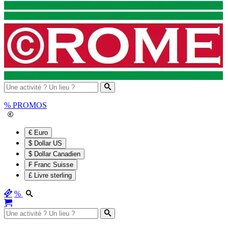
%
PROMOS
€ Euro
$ Dollar US
$ Dollar Canadien
₣ Franc Suisse
£ Livre sterling
%