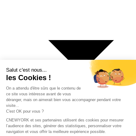
€ Euro
$ Dollar US
$ Dollar Canadien
₣ Franc Suisse