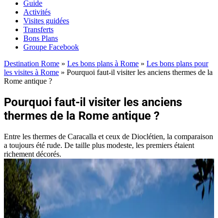
Guide
Activités
Visites guidées
Transferts
Bons Plans
Groupe Facebook
Destination Rome
»
Les bons plans à Rome
»
Les bons plans pour
les visites à Rome
»
Pourquoi faut-il visiter les anciens thermes de la
Rome antique ?
Pourquoi faut-il visiter les anciens
thermes de la Rome antique ?
Entre les thermes de Caracalla et ceux de Dioclétien, la comparaison
a toujours été rude. De taille plus modeste, les premiers étaient
richement décorés.