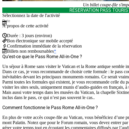
Un billet coupe-file s'imp
RÉSERVATION PASS TOURIS
Sélectionnez la date de l'activité
À propos de cette activité
Durée : 3 jours (environ)
Bon électronique sur mobile accepté
Confirmation immédiate de la réservation
Billets non remboursables
*
Qu’est-ce que le Pass Rome All-in-One ?
Un séjour à Rome sans visiter le Vatican et la Rome antique semble im
Dans ce cas, je vous recommande de choisir cette formule : le pass cou
inévitables devant les principaux monuments romains. Ce serait vra
Parmi toutes les formules qui existent, je vous recommande celle du pass
visiter les sites seuls, uniquement munis d’audio-guides en français, à
Mais aussi votre temps dans les musées du Vatican, la chapelle Sixtin
inclus dans le pass, ce qui n’est pas souvent le cas..
Comment fonctionne le Pass Rome All-in-One ?
En plus de votre accès coupe-file au Vatican, vous bénéficiez d’une pr
mont Palatin. Notez que pour le Forum romain, vous devez entrer par V
gérer votre temps tout en écoutant les commentaires diffusés par l’aud