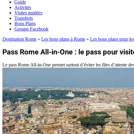
Guide
Activités
Visites guidées
Transferts
Bons Plans
Groupe Facebook
Destination Rome
»
Les bons plans à Rome
»
Les bons plans pour le
Pass Rome All-in-One : le pass pour visit
Le pass Rome All-in-One permet surtout d’éviter les files d’attente de