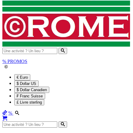
%
PROMOS
€ Euro
$ Dollar US
$ Dollar Canadien
₣ Franc Suisse
£ Livre sterling
%