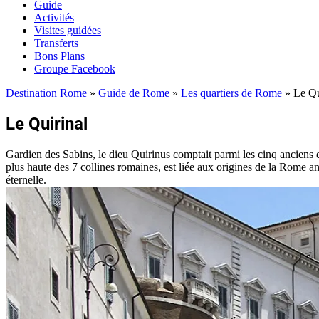
Guide
Activités
Visites guidées
Transferts
Bons Plans
Groupe Facebook
Destination Rome
»
Guide de Rome
»
Les quartiers de Rome
»
Le Qu
Le Quirinal
Gardien des Sabins, le dieu Quirinus comptait parmi les cinq anciens di
plus haute des 7 collines romaines, est liée aux origines de la Rome ant
éternelle.