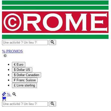
%
PROMOS
€ Euro
$ Dollar US
$ Dollar Canadien
₣ Franc Suisse
£ Livre sterling
%