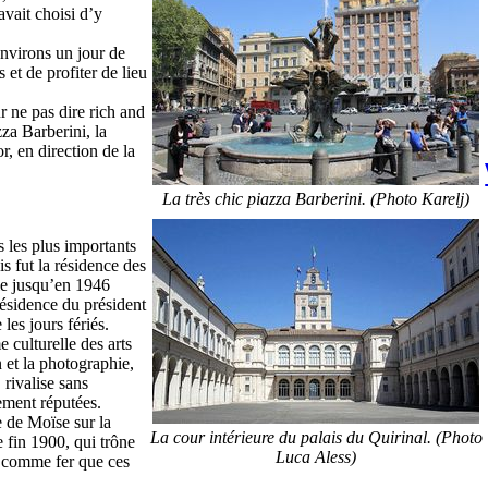
avait choisi d’y
environs un jour de
 et de profiter de lieu
 ne pas dire rich and
za Barberini, la
r, en direction de la
La très chic piazza Barberini. (Photo Karelj)
s les plus importants
s fut la résidence des
lie jusqu’en 1946
résidence du président
 les jours fériés.
 culturelle des arts
 et la photographie,
rivalise sans
lement réputées.
e de Moïse sur la
La cour intérieure du palais du Quirinal. (Photo
 fin 1900, qui trône
Luca Aless)
r comme fer que ces