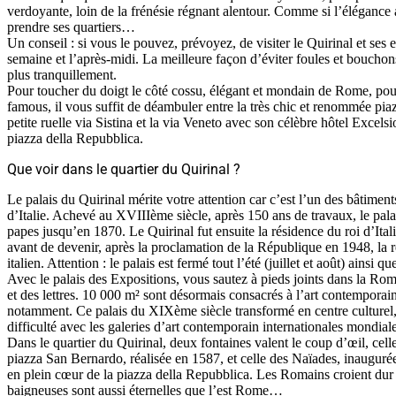
verdoyante, loin de la frénésie régnant alentour. Comme si l’élégance 
prendre ses quartiers…
Un conseil : si vous le pouvez, prévoyez, de visiter le Quirinal et ses 
semaine et l’après-midi. La meilleure façon d’éviter foules et bouchons
plus tranquillement.
Pour toucher du doigt le côté cossu, élégant et mondain de Rome, pour
famous, il vous suffit de déambuler entre la très chic et renommée piaz
petite ruelle via Sistina et la via Veneto avec son célèbre hôtel Excelsio
piazza della Repubblica.
Que voir dans le quartier du Quirinal ?
Le palais du Quirinal mérite votre attention car c’est l’un des bâtiment
d’Italie. Achevé au XVIIIème siècle, après 150 ans de travaux, le palai
papes jusqu’en 1870. Le Quirinal fut ensuite la résidence du roi d’Ita
avant de devenir, après la proclamation de la République en 1948, la 
italien. Attention : le palais est fermé tout l’été (juillet et août) ainsi que
Avec le palais des Expositions, vous sautez à pieds joints dans la Rome
et des lettres. 10 000 m² sont désormais consacrés à l’art contemporain
notamment. Ce palais du XIXème siècle transformé en centre culturel, 
difficulté avec les galeries d’art contemporain internationales mondia
Dans le quartier du Quirinal, deux fontaines valent le coup d’œil, cell
piazza San Bernardo, réalisée en 1587, et celle des Naïades, inaugurée
en plein cœur de la piazza della Repubblica. Les Romains croient du
baigneuses sont aussi éternelles que l’est Rome…