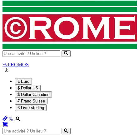
%
PROMOS
€ Euro
$ Dollar US
$ Dollar Canadien
₣ Franc Suisse
£ Livre sterling
%