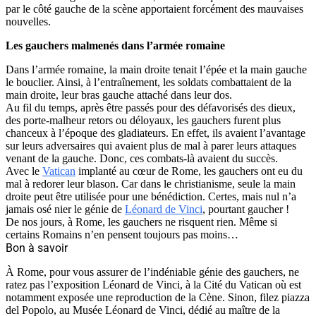
par le côté gauche de la scène apportaient forcément des mauvaises
nouvelles.
Les gauchers malmenés dans l’armée romaine
Dans l’armée romaine, la main droite tenait l’épée et la main gauche
le bouclier. Ainsi, à l’entraînement, les soldats combattaient de la
main droite, leur bras gauche attaché dans leur dos.
Au fil du temps, après être passés pour des défavorisés des dieux,
des porte-malheur retors ou déloyaux, les gauchers furent plus
chanceux à l’époque des gladiateurs. En effet, ils avaient l’avantage
sur leurs adversaires qui avaient plus de mal à parer leurs attaques
venant de la gauche. Donc, ces combats-là avaient du succès.
Avec le
Vatican
implanté au cœur de Rome, les gauchers ont eu du
mal à redorer leur blason. Car dans le christianisme, seule la main
droite peut être utilisée pour une bénédiction. Certes, mais nul n’a
jamais osé nier le génie de
Léonard de Vinci
, pourtant gaucher !
De nos jours, à Rome, les gauchers ne risquent rien. Même si
certains Romains n’en pensent toujours pas moins…
Bon à savoir
À Rome, pour vous assurer de l’indéniable génie des gauchers, ne
ratez pas l’exposition Léonard de Vinci, à la Cité du Vatican où est
notamment exposée une reproduction de la Cène. Sinon, filez piazza
del Popolo, au Musée Léonard de Vinci, dédié au maître de la