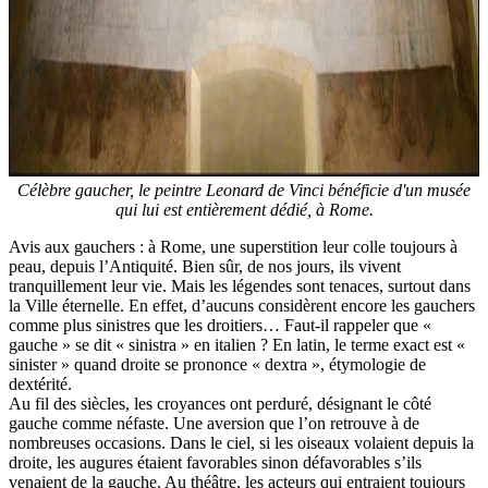
Célèbre gaucher, le peintre Leonard de Vinci bénéficie d'un musée
qui lui est entièrement dédié, à Rome.
Avis aux gauchers : à Rome, une superstition leur colle toujours à
peau, depuis l’Antiquité. Bien sûr, de nos jours, ils vivent
tranquillement leur vie. Mais les légendes sont tenaces, surtout dans
la Ville éternelle. En effet, d’aucuns considèrent encore les gauchers
comme plus sinistres que les droitiers… Faut-il rappeler que «
gauche » se dit « sinistra » en italien ? En latin, le terme exact est «
sinister » quand droite se prononce « dextra », étymologie de
dextérité.
Au fil des siècles, les croyances ont perduré, désignant le côté
gauche comme néfaste. Une aversion que l’on retrouve à de
nombreuses occasions. Dans le ciel, si les oiseaux volaient depuis la
droite, les augures étaient favorables sinon défavorables s’ils
venaient de la gauche. Au théâtre, les acteurs qui entraient toujours