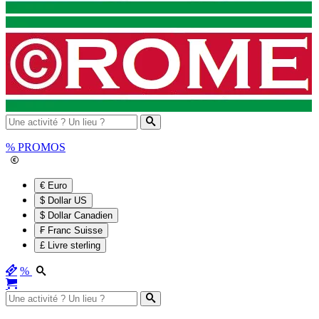
%
PROMOS
€ Euro
$ Dollar US
$ Dollar Canadien
₣ Franc Suisse
£ Livre sterling
%