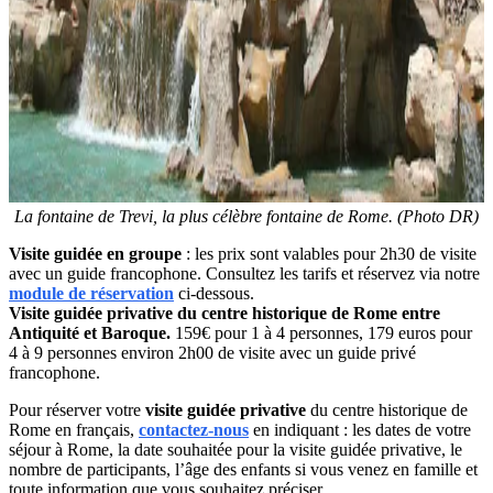
La fontaine de Trevi, la plus célèbre fontaine de Rome. (Photo DR)
Visite guidée en groupe
: les prix sont valables pour 2h30 de visite
avec un guide francophone. Consultez les tarifs et réservez via notre
module de réservation
ci-dessous.
Visite guidée privative
du centre historique de Rome entre
Antiquité et Baroque.
159€ pour 1 à 4 personnes, 179 euros pour
4 à 9 personnes environ 2h00 de visite avec un guide privé
francophone.
Pour réserver votre
visite guidée privative
du centre historique de
Rome en français,
contactez-nous
en indiquant : les dates de votre
séjour à Rome, la date souhaitée pour la visite guidée privative, le
nombre de participants, l’âge des enfants si vous venez en famille et
toute information que vous souhaitez préciser.