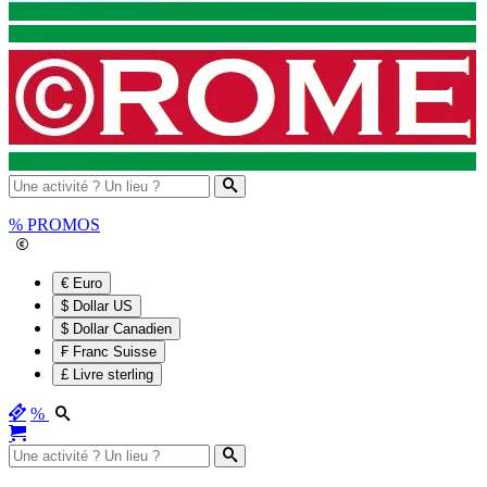
%
PROMOS
€ Euro
$ Dollar US
$ Dollar Canadien
₣ Franc Suisse
£ Livre sterling
%