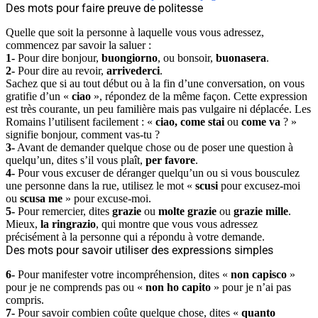
Des mots pour faire preuve de politesse
Quelle que soit la personne à laquelle vous vous adressez,
commencez par savoir la saluer :
1-
Pour dire bonjour,
buongiorno
, ou bonsoir,
buonasera
.
2-
Pour dire au revoir,
arrivederci
.
Sachez que si au tout début ou à la fin d’une conversation, on vous
gratifie d’un «
ciao
», répondez de la même façon. Cette expression
est très courante, un peu familière mais pas vulgaire ni déplacée. Les
Romains l’utilisent facilement : «
ciao, come stai
ou
come va
? »
signifie bonjour, comment vas-tu ?
3-
Avant de demander quelque chose ou de poser une question à
quelqu’un, dites s’il vous plaît,
per favore
.
4-
Pour vous excuser de déranger quelqu’un ou si vous bousculez
une personne dans la rue, utilisez le mot «
scusi
pour excusez-moi
ou
scusa me
» pour excuse-moi.
5-
Pour remercier, dites
grazie
ou
molte grazie
ou
grazie mille
.
Mieux,
la ringrazio
, qui montre que vous vous adressez
précisément à la personne qui a répondu à votre demande.
Des mots pour savoir utiliser des expressions simples
6-
Pour manifester votre incompréhension, dites «
non capisco
»
pour je ne comprends pas ou «
non ho capito
» pour je n’ai pas
compris.
7-
Pour savoir combien coûte quelque chose, dites «
quanto