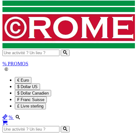
%
PROMOS
€ Euro
$ Dollar US
$ Dollar Canadien
₣ Franc Suisse
£ Livre sterling
%