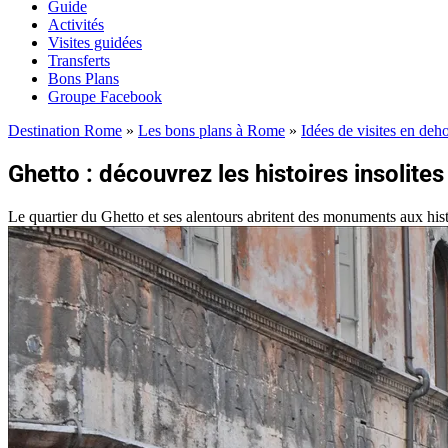
Guide
Activités
Visites guidées
Transferts
Bons Plans
Groupe Facebook
Destination Rome
»
Les bons plans à Rome
»
Idées de visites en deho
Ghetto : découvrez les histoires insolit
Le quartier du Ghetto et ses alentours abritent des monuments aux histo