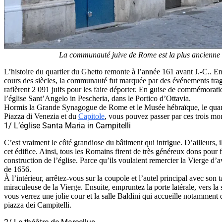
La communauté juive de Rome est la plus ancienne d
L’histoire du quartier du Ghetto remonte à l’année 161 avant J.-C.. En e
cours des siècles, la communauté fut marquée par des événements tragi
raflèrent 2 091 juifs pour les faire déporter. En guise de commémorati
l’église Sant’Angelo in Pescheria, dans le Portico d’Ottavia.
Hormis la Grande Synagogue de Rome et le Musée hébraïque, le quartier
Piazza di Venezia et du
Capitole
, vous pouvez passer par ces trois mo
1/ L’église Santa Maria in Campitelli
C’est vraiment le côté grandiose du bâtiment qui intrigue. D’ailleurs, il 
cet édifice. Ainsi, tous les Romains firent de très généreux dons pour f
construction de l’église. Parce qu’ils voulaient remercier la Vierge d’av
de 1656.
À l’intérieur, arrêtez-vous sur la coupole et l’autel principal avec son 
miraculeuse de la Vierge. Ensuite, empruntez la porte latérale, vers la s
vous verrez une jolie cour et la salle Baldini qui accueille notamment 
piazza dei Campitelli.