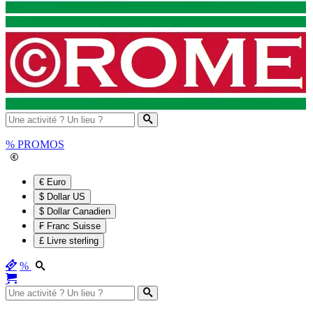
%
PROMOS
€ Euro
$ Dollar US
$ Dollar Canadien
₣ Franc Suisse
£ Livre sterling
%