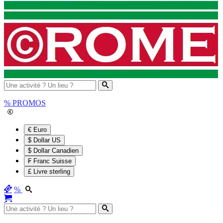
%
PROMOS
€ Euro
$ Dollar US
$ Dollar Canadien
₣ Franc Suisse
£ Livre sterling
%