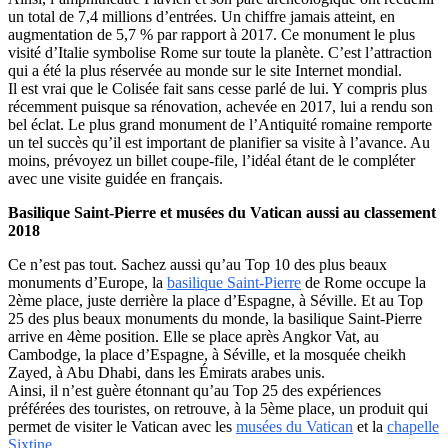
un total de 7,4 millions d’entrées. Un chiffre jamais atteint, en
augmentation de 5,7 % par rapport à 2017. Ce monument le plus
visité d’Italie symbolise Rome sur toute la planète. C’est l’attraction
qui a été la plus réservée au monde sur le site Internet mondial.
Il est vrai que le Colisée fait sans cesse parlé de lui. Y compris plus
récemment puisque sa rénovation, achevée en 2017, lui a rendu son
bel éclat. Le plus grand monument de l’Antiquité romaine remporte
un tel succès qu’il est important de planifier sa visite à l’avance. Au
moins, prévoyez un billet coupe-file, l’idéal étant de le compléter
avec une visite guidée en français.
Basilique Saint-Pierre et musées du Vatican aussi au classement
2018
Ce n’est pas tout. Sachez aussi qu’au Top 10 des plus beaux
monuments d’Europe, la
basilique Saint-Pierre
de Rome occupe la
2ème place, juste derrière la place d’Espagne, à Séville. Et au Top
25 des plus beaux monuments du monde, la basilique Saint-Pierre
arrive en 4ème position. Elle se place après Angkor Vat, au
Cambodge, la place d’Espagne, à Séville, et la mosquée cheikh
Zayed, à Abu Dhabi, dans les Émirats arabes unis.
Ainsi, il n’est guère étonnant qu’au Top 25 des expériences
préférées des touristes, on retrouve, à la 5ème place, un produit qui
permet de visiter le Vatican avec les
musées du Vatican
et la
chapelle
Sixtine
.