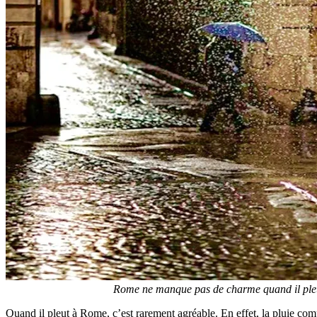
Rome ne manque pas de charme quand il pleut
Quand il pleut à Rome, c’est rarement agréable. En effet, la pluie comp