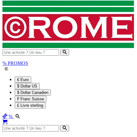
%
PROMOS
€ Euro
$ Dollar US
$ Dollar Canadien
₣ Franc Suisse
£ Livre sterling
%