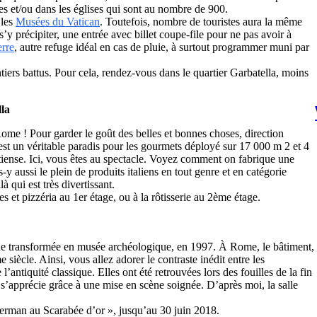
es et/ou dans les églises qui sont au nombre de 900.
 les
Musées du Vatican
. Toutefois, nombre de touristes aura la même
’y précipiter, une entrée avec billet coupe-file pour ne pas avoir à
erre
, autre refuge idéal en cas de pluie, à surtout programmer muni par
tiers battus. Pour cela, rendez-vous dans le quartier Garbatella, moins
lla
 Rome ! Pour garder le goût des belles et bonnes choses, direction
 est un véritable paradis pour les gourmets déployé sur 17 000 m 2 et 4
tiense. Ici, vous êtes au spectacle. Voyez comment on fabrique une
es-y aussi le plein de produits italiens en tout genre et en catégorie
à qui est très divertissant.
es et pizzéria au 1er étage, ou à la rôtisserie au 2ème étage.
ique transformée en musée archéologique, en 1997. À Rome, le bâtiment,
siècle. Ainsi, vous allez adorer le contraste inédit entre les
’antiquité classique. Elles ont été retrouvées lors des fouilles de la fin
’apprécie grâce à une mise en scène soignée. D’après moi, la salle
erman au Scarabée d’or », jusqu’au 30 juin 2018.