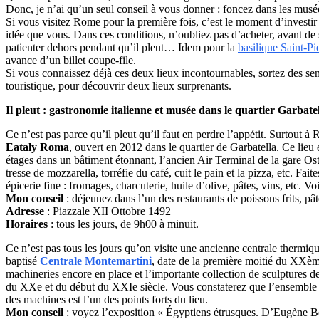
Donc, je n’ai qu’un seul conseil à vous donner : foncez dans les musé
Si vous visitez Rome pour la première fois, c’est le moment d’investir
idée que vous. Dans ces conditions, n’oubliez pas d’acheter, avant de s
patienter dehors pendant qu’il pleut… Idem pour la
basilique Saint-Pi
avance d’un billet coupe-file.
Si vous connaissez déjà ces deux lieux incontournables, sortez des sen
touristique, pour découvrir deux lieux surprenants.
Il pleut : gastronomie italienne et musée dans le quartier Garbate
Ce n’est pas parce qu’il pleut qu’il faut en perdre l’appétit. Surtout à
Eataly Roma
, ouvert en 2012 dans le quartier de Garbatella. Ce lieu
étages dans un bâtiment étonnant, l’ancien Air Terminal de la gare Os
tresse de mozzarella, torréfie du café, cuit le pain et la pizza, etc. Fait
épicerie fine : fromages, charcuterie, huile d’olive, pâtes, vins, etc. Voil
Mon conseil
: déjeunez dans l’un des restaurants de poissons frits, pât
Adresse
: Piazzale XII Ottobre 1492
Horaires
: tous les jours, de 9h00 à minuit.
Ce n’est pas tous les jours qu’on visite une ancienne centrale therm
baptisé
Centrale Montemartini
, date de la première moitié du XXème 
machineries encore en place et l’importante collection de sculptures de l
du XXe et du début du XXIe siècle. Vous constaterez que l’ensemble s
des machines est l’un des points forts du lieu.
Mon conseil
: voyez l’exposition « Égyptiens étrusques. D’Eugène B