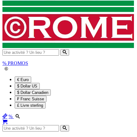
%
PROMOS
€ Euro
$ Dollar US
$ Dollar Canadien
₣ Franc Suisse
£ Livre sterling
%