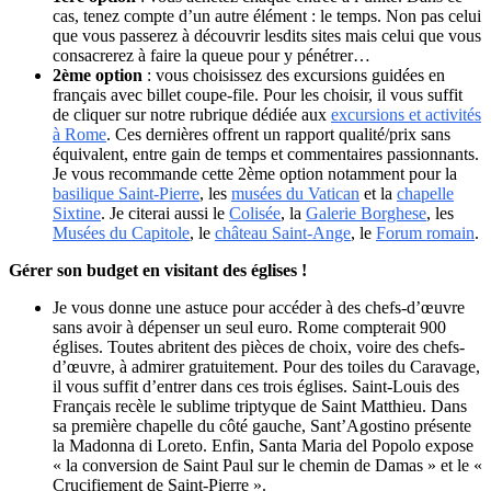
cas, tenez compte d’un autre élément : le temps. Non pas celui
que vous passerez à découvrir lesdits sites mais celui que vous
consacrerez à faire la queue pour y pénétrer…
2ème option
: vous choisissez des excursions guidées en
français avec billet coupe-file. Pour les choisir, il vous suffit
de cliquer sur notre rubrique dédiée aux
excursions et activités
à Rome
. Ces dernières offrent un rapport qualité/prix sans
équivalent, entre gain de temps et commentaires passionnants.
Je vous recommande cette 2ème option notamment pour la
basilique Saint-Pierre
, les
musées du Vatican
et la
chapelle
Sixtine
. Je citerai aussi le
Colisée
, la
Galerie Borghese
, les
Musées du Capitole
, le
château Saint-Ange
, le
Forum romain
.
Gérer son budget en visitant des églises !
Je vous donne une astuce pour accéder à des chefs-d’œuvre
sans avoir à dépenser un seul euro. Rome compterait 900
églises. Toutes abritent des pièces de choix, voire des chefs-
d’œuvre, à admirer gratuitement. Pour des toiles du Caravage,
il vous suffit d’entrer dans ces trois églises. Saint-Louis des
Français recèle le sublime triptyque de Saint Matthieu. Dans
sa première chapelle du côté gauche, Sant’Agostino présente
la Madonna di Loreto. Enfin, Santa Maria del Popolo expose
« la conversion de Saint Paul sur le chemin de Damas » et le «
Crucifiement de Saint-Pierre ».