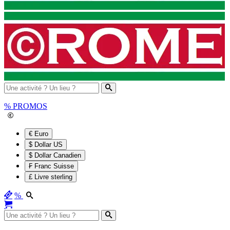
%
PROMOS
€ Euro
$ Dollar US
$ Dollar Canadien
₣ Franc Suisse
£ Livre sterling
%