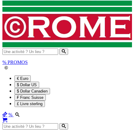
%
PROMOS
€ Euro
$ Dollar US
$ Dollar Canadien
₣ Franc Suisse
£ Livre sterling
%