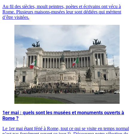
Au fil des siècles, moult peintres, poètes et écrivains ont vécu à
Rome. Plusieurs maisons-musées leur sont dédiées qui méritent
d’être visitées.
1er mai : quels sont les musées et monuments ouverts à
Rome ?
Le 1er mai étant férié à Rome, tout ce qui se visite en temps normal
n’est pas forcément ouvert ce jour-là. Découvrez notre sélection de