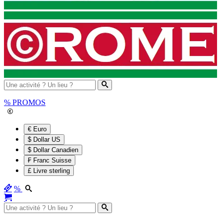
%
PROMOS
€ Euro
$ Dollar US
$ Dollar Canadien
₣ Franc Suisse
£ Livre sterling
%