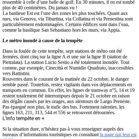
ressemble à celle d’une balle de golf. En 30 minutes, il en est tombé
plus de 40 centimètres. Du jamais vu !
La banlieue Est est l’une des zones les plus touchées. Quant aux
rues, via Genova, via Tiburtina, via Collatina et via Prenestina sont
particulièrement endommagées. Certains édifices sont dans l’eau,
comme la basilique San Sebastiano hors les murs, via Appia.
Le métro inondé à cause de la tempête
Dans la foulée de cette tempête, sept stations de métro ont été
fermées, dont cinq sur la ligne A et une sur la ligne B (station de
Pietralata). La station Lucio Sestio a été totalement inondée. Tout
comme, par exemple, Cinecittà et Numidio Quadrato, inaccessibles
vers Battistini.
Rouvertes dans le courant de la matinée du 22 octobre, le danger
semble passé. Toutefois, restez vigilants dans vos déplacements en
transports en commun. En effet, les lignes de tramway n°5, 14 et 19
restent totalement été interrompues depuis le 21 octobre en raison
des dégâts causés par les orages, aux alentours de Largo Preneste.
Pas épargné non plus, le trafic des bus. Fortement ralenties, les
lignes 163, 211, 313, 544 et 556 se retrouvent détournées.
L’info tempête en +
Si la situation dure, n’hésitez pas à vous renseigner auprès des
bureaux d’informations touristiques en consultant
la page qui leur est