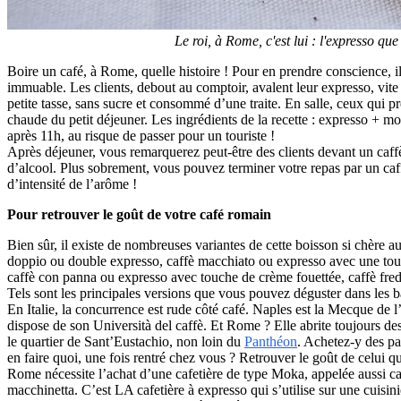
Le roi, à Rome, c'est lui : l'expresso q
Boire un café, à Rome, quelle histoire ! Pour en prendre conscience, il 
immuable. Les clients, debout au comptoir, avalent leur expresso, vite fai
petite tasse, sans sucre et consommé d’une traite. En salle, ceux qui p
chaude du petit déjeuner. Les ingrédients de la recette : expresso + 
après 11h, au risque de passer pour un touriste !
Après déjeuner, vous remarquerez peut-être des clients devant un caff
d’alcool. Plus sobrement, vous pouvez terminer votre repas par un caffè
d’intensité de l’arôme !
Pour retrouver le goût de votre café romain
Bien sûr, il existe de nombreuses variantes de cette boisson si chère au
doppio ou double expresso, caffè macchiato ou expresso avec une touch
caffè con panna ou expresso avec touche de crème fouettée, caffè fredd
Tels sont les principales versions que vous pouvez déguster dans les 
En Italie, la concurrence est rude côté café. Naples est la Mecque de l
dispose de son Università del caffè. Et Rome ? Elle abrite toujours des
le quartier de Sant’Eustachio, non loin du
Panthéon
. Achetez-y des pa
en faire quoi, une fois rentré chez vous ? Retrouver le goût de celui 
Rome nécessite l’achat d’une cafetière de type Moka, appelée aussi caf
macchinetta. C’est LA cafetière à expresso qui s’utilise sur une cuisini