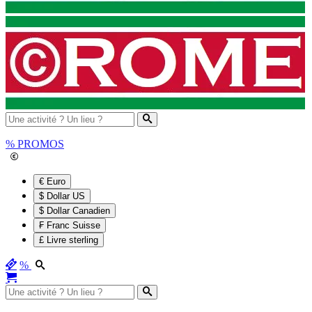
%
PROMOS
€ Euro
$ Dollar US
$ Dollar Canadien
₣ Franc Suisse
£ Livre sterling
%