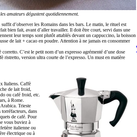
ue les amateurs dégustent quotidiennement.
suffit d’observer les Romains dans les bars. Le matin, le rituel est
t bien fait, avant d’aller travailler. Il doit être court, servi dans une
rennent leur temps sont plutôt attablés devant un cappuccino, la boisson
mousse de lait + cacao en poudre. Attention à ne jamais en consommer
è corretto. C’est le petit nom d’un expresso agrémenté d’une dose
 ristretto, version ultra courte de l’expresso. Un must en matière
x Italiens. Caffè
e de lait froid,
o ou café froid, etc.
bars, à Rome.
’Arabica. Trieste
 torréfacteurs, dans
quets de café. Pour
que vous buviez à
etière italienne ou
ère électrique ou à