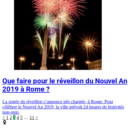
Que faire pour le réveillon du Nouvel An
2019 à Rome ?
La soirée du réveillon s’annonce très chargée, à Rome. Pour
célébrer le Nouvel An 2019, la ville prévoit 24 heures de festivités
non-stop.
<
1
2
3
4
5
…
11
>