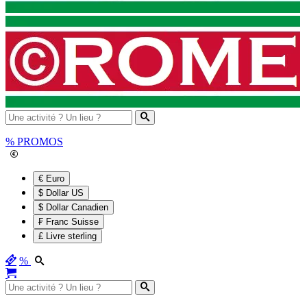
%
PROMOS
€ Euro
$ Dollar US
$ Dollar Canadien
₣ Franc Suisse
£ Livre sterling
%