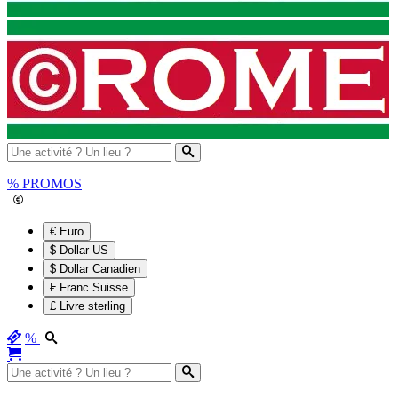
%
PROMOS
€ Euro
$ Dollar US
$ Dollar Canadien
₣ Franc Suisse
£ Livre sterling
%